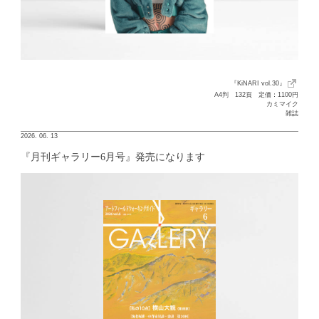
『KiNARI vol.30』
A4判 132頁 定価：1100円
カミマイク
雑誌
2026. 06. 13
『月刊ギャラリー6月号』発売になります