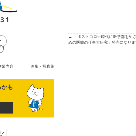
231
投
稿
← 「ポストコロナ時代に医学部をめ
めの医療の仕事大研究」発売になりま
ナ
ビ
ゲ
事業内容
画集・写真集
ー
るかも
シ
ョ
ン